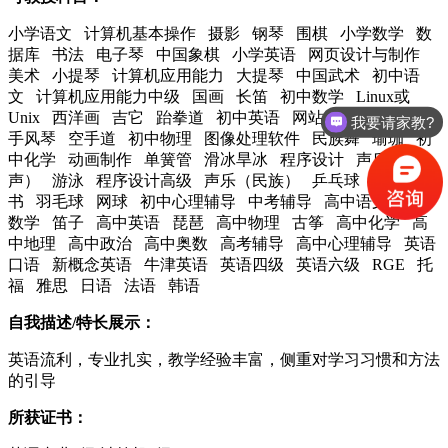
小学语文 计算机基本操作 摄影 钢琴 围棋 小学数学 数
据库 书法 电子琴 中国象棋 小学英语 网页设计与制作
美术 小提琴 计算机应用能力 大提琴 中国武术 初中语
文 计算机应用能力中级 国画 长笛 初中数学 Linux或
Unix 西洋画 吉它 跆拳道 初中英语 网站开发 交谊舞
我要请家教?
手风琴 空手道 初中物理 图像处理软件 民族舞 瑜珈 初
中化学 动画制作 单簧管 滑冰旱冰 程序设计 声乐（美
声） 游泳 程序设计高级 声乐（民族） 乒乓球 微软证
书 羽毛球 网球 初中心理辅导 中考辅导 高中语文 高中
数学 笛子 高中英语 琵琶 高中物理 古筝 高中化学 高
中地理 高中政治 高中奥数 高考辅导 高中心理辅导 英语
口语 新概念英语 牛津英语 英语四级 英语六级 RGE 托
福 雅思 日语 法语 韩语
自我描述/特长展示：
英语流利，专业扎实，教学经验丰富，侧重对学习习惯和方法
的引导
所获证书：