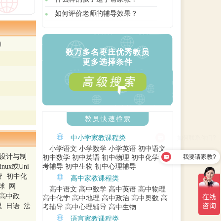
如何评价老师的辅导效果？
)
数万多名枣庄优秀教员
更多选择条件
中小学家教课程类
小学语文
小学数学
小学英语
初中语文
页设计与制
我要请家教?
初中数学
初中英语
初中物理
初中化学
中
x或Uni
考辅导
初中生物
初中心理辅导
管 初中化
高中家教课程类
球 网
高中语文
高中数学
高中英语
高中物理
 高中政
高中化学
高中地理
高中政治
高中奥数
高
 日语 法
考辅导
高中心理辅导
高中生物
语言家教课程类