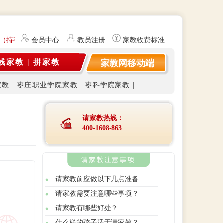
（持有教师资格证）提供勤工俭学、社会实践兼职信息的服务平台。平台
会员中心
教员注册
家教收费标准
线家教
|
拼家教
家教网移动端
家教
|
枣庄职业学院家教
|
枣科学院家教
|
请家教热线：
400-1608-863
请家教前应做以下几点准备
请家教需要注意哪些事项？
请家教有哪些好处？
什么样的孩子适于请家教？