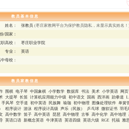
教 员 基 本 信 息
姓名：
张教员
(枣庄家教网平台为保护教员隐私，未显示真实姓名！
份/国家：
就职高校：
枣庄职业学院
专业：
英语
高中母校：
教 员 家 教 信 息
作 围棋 电子琴 中国象棋 小学数学 数据库 书法 美术 小学英语 网
 大提琴 长笛 计算机应用能力中级 初中语文 国画 西洋画 跆拳道 Linu
舞 手风琴 空手道 初中英语 民族舞 瑜珈 初中物理 图像处理软件 单簧
） 程序设计 游泳 程序设计高级 声乐（民族） 乒乓球 微软证书 羽毛
文 高中数学 笛子 高中英语 琵琶 高中物理 古筝 高中化学 高中地理
 英语口语 新概念英语 牛津英语 英语四级 英语六级 RGE 托福 雅思