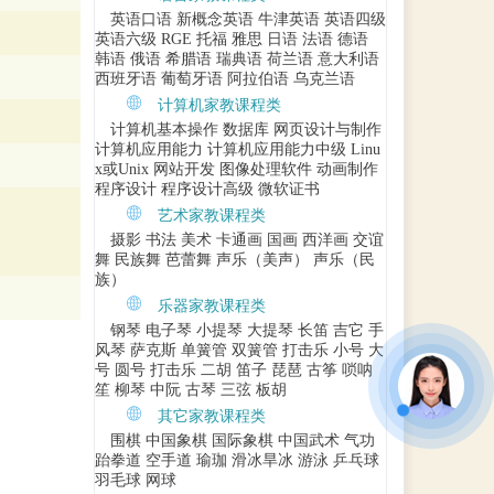
英语口语
新概念英语
牛津英语
英语四级
英语六级
RGE
托福
雅思
日语
法语
德语
韩语
俄语
希腊语
瑞典语
荷兰语
意大利语
西班牙语
葡萄牙语
阿拉伯语
乌克兰语
计算机家教课程类
计算机基本操作
数据库
网页设计与制作
计算机应用能力
计算机应用能力中级
Linu
x或Unix
网站开发
图像处理软件
动画制作
程序设计
程序设计高级
微软证书
艺术家教课程类
摄影
书法
美术
卡通画
国画
西洋画
交谊
舞
民族舞
芭蕾舞
声乐（美声）
声乐（民
族）
乐器家教课程类
钢琴
电子琴
小提琴
大提琴
长笛
吉它
手
风琴
萨克斯
单簧管
双簧管
打击乐
小号
大
号
圆号
打击乐
二胡
笛子
琵琶
古筝
唢呐
笙
柳琴
中阮
古琴
三弦
板胡
其它家教课程类
围棋
中国象棋
国际象棋
中国武术
气功
跆拳道
空手道
瑜珈
滑冰旱冰
游泳
乒乓球
羽毛球
网球