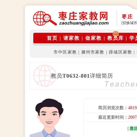
枣庄
[切换城市
首页
|
请家教
|
做家教
|
教员库
|
学
市中区家教
|
滕州市家教
|
薛城区家教
|
教员
T0632-801
详细简历
简历浏览次数：
4819
最近更新时间：
2007
[
微