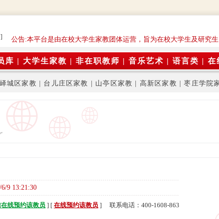
]
公告:本平台是由在校大学生家教团体运营，旨为在校大学生及研究生
员库
|
大学生家教
|
非在职教师
|
音乐艺术
|
语言类
|
在
峄城区家教
|
台儿庄区家教
|
山亭区家教
|
高新区家教
|
枣庄学院
/6/9 13:21:30
信在线预约该教员
] [
在线预约该教员
] 联系电话：400-1608-863