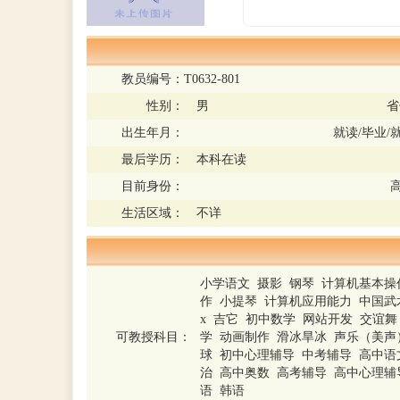
教员编号：
T0632-801
性别：
男
省
出生年月：
就读/毕业/
最后学历：
本科在读
目前身份：
生活区域：
不详
小学语文 摄影 钢琴 计算机基本操
作 小提琴 计算机应用能力 中国武术
x 吉它 初中数学 网站开发 交谊
可教授科目：
学 动画制作 滑冰旱冰 声乐（美声
球 初中心理辅导 中考辅导 高中语
治 高中奥数 高考辅导 高中心理辅导
语 韩语